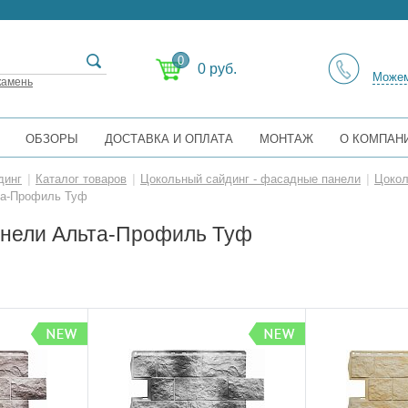
0
0 руб.
Можем
камень
ОБЗОРЫ
ДОСТАВКА И ОПЛАТА
МОНТАЖ
О КОМПАН
динг
|
Каталог товаров
|
Цокольный сайдинг - фасадные панели
|
Цокол
та-Профиль Туф
нели Альта-Профиль Туф