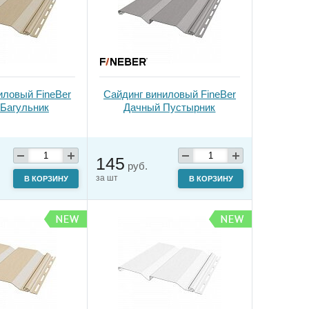
иловый FineBer
Сайдинг виниловый FineBer
Багульник
Дачный Пустырник
145
руб.
за шт
В КОРЗИНУ
В КОРЗИНУ