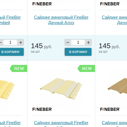
ый FineBer
Сайдинг виниловый FineBer
Сайдинг вин
лфей
Дачный Алоэ
Дачн
145
145
руб.
руб.
за шт
за шт
В КОРЗИНУ
В КОРЗИНУ
ый FineBer
Сайдинг виниловый FineBer
Сайдинг вин