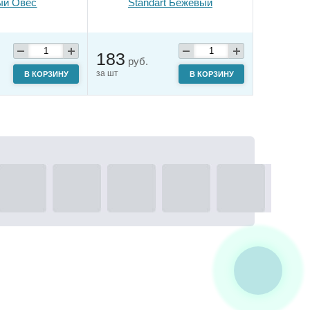
ый Овёс
Standart Бежевый
183
руб.
за шт
В КОРЗИНУ
В КОРЗИНУ