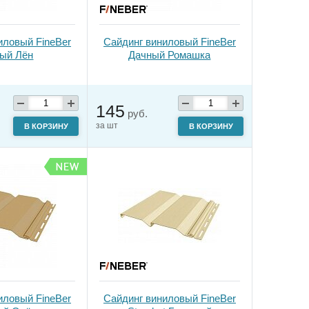
иловый FineBer
Сайдинг виниловый FineBer
ый Лён
Дачный Ромашка
145
руб.
за шт
В КОРЗИНУ
В КОРЗИНУ
иловый FineBer
Сайдинг виниловый FineBer