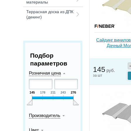
материалы
Террасная доска из ДПК
(декинг)
Сайдинг винилов
Дачный Мо
Подбор
параметров
145
руб.
Розничная цена
за шт
145
178
211
243
276
Производитель
Цвет