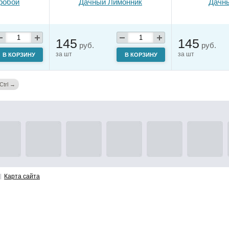
робой
Дачный Лимонник
Дачн
145
145
руб.
руб.
за шт
за шт
В КОРЗИНУ
В КОРЗИНУ
Ctrl →
Карта сайта