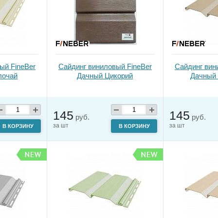
ый FineBer
Сайдинг виниловый FineBer
Сайдинг вин
лочай
Дачный Цикорий
Дачный 
145
145
руб.
руб.
за шт
за шт
В КОРЗИНУ
В КОРЗИНУ