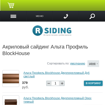
МЕНЮ
Акриловый сайдинг Альта Профиль
BlockHouse
Сортировать по:
умолчанию
цене
Альта Профиль Blockhouse Двухпереломный Дуб
светлый
379
В КОРЗИНУ
руб.
Альта Профиль Blockhouse Двухпереломный Орех
темный