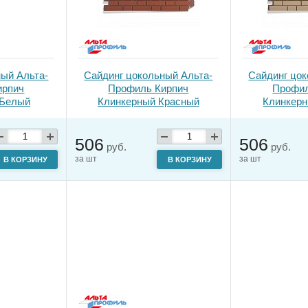
ный Альта-
Сайдинг цокольный Альта-
Сайдинг цок
ирпич
Профиль Кирпич
Профил
 Белый
Клинкерный Красный
Клинкер
506
506
руб.
руб.
за шт
за шт
В КОРЗИНУ
В КОРЗИНУ