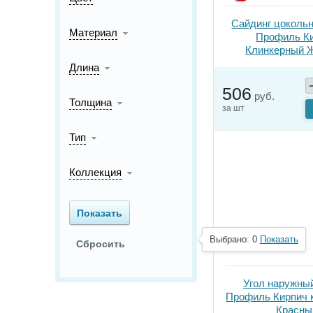
Сайдинг цоколь
Материал
Профиль К
Клинкерный 
Длина
506
руб.
Толщина
за шт
Тип
Коллекция
Выбрано:
0
Показать
Угол наружны
Профиль Кирпич 
Красны