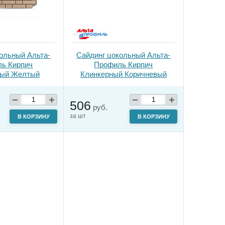
ольный Альта-
Сайдинг цокольный Альта-
ь Кирпич
Профиль Кирпич
ный Желтый
Клинкерный Коричневый
506
руб.
за шт
В КОРЗИНУ
В КОРЗИНУ