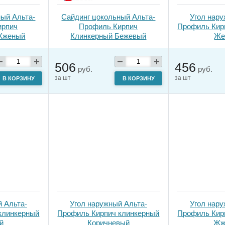
ный Альта-
Сайдинг цокольный Альта-
Угол нару
ирпич
Профиль Кирпич
Профиль Кир
Жженый
Клинкерный Бежевый
Же
506
456
руб.
руб.
за шт
за шт
В КОРЗИНУ
В КОРЗИНУ
й Альта-
Угол наружный Альта-
Угол нару
клинкерный
Профиль Кирпич клинкерный
Профиль Кир
й
Коричневый
Жж