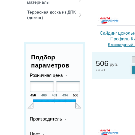
материалы
Террасная доска из ДПК
(декинг)
Сайдинг цоколь
Профиль К
Клинкерный
Подбор
506
параметров
руб.
за шт
Розничная цена
456
469
481
494
506
Производитель
Цвет