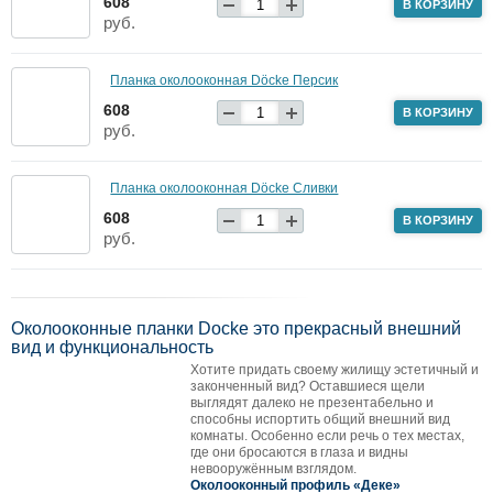
608
В КОРЗИНУ
руб.
Планка околооконная Döcke Персик
608
В КОРЗИНУ
руб.
Планка околооконная Döcke Сливки
608
В КОРЗИНУ
руб.
Околооконные планки Docke это
прекрасный внешний
вид и функциональность
Хотите придать своему жилищу эстетичный и
законченный вид? Оставшиеся щели
выглядят далеко не презентабельно и
способны испортить общий внешний вид
комнаты. Особенно если речь о тех местах,
где они бросаются в глаза и видны
невооружённым взглядом.
Околооконный профиль «Деке»