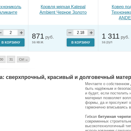
ехнониколь
Кровля мягкая Katepal
Ковер по
Аликанте
Ambient Черное Золото
Технонико
ANDE
871
1 311
руб.
руб.
за кв.м.
за рул
В КОРЗИНУ
В КОРЗИНУ
30
31
Ctrl →
а: сверхпрочный, красивый и долговечный матер
Мечтаете о собственном 
быть надёжным и безопа
и будет, если постелить
материал позволяет вопл
формы, да и прослужит о
гармонично вписываясь 
Гибкая
битумная черепи
современных строительн
высокотехнологичный тип
использованием следующ