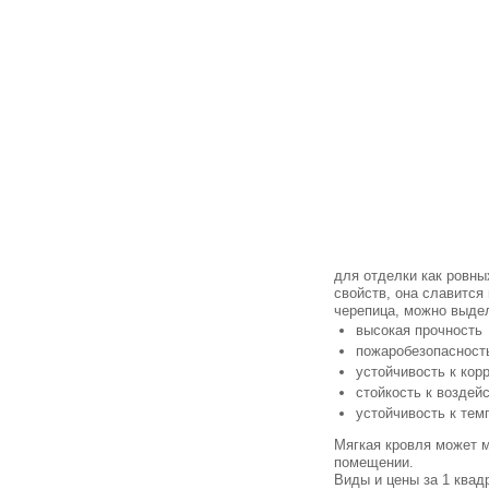
для отделки как ровны
свойств, она славитс
черепица, можно выде
высокая прочность
пожаробезопасност
устойчивость к кор
стойкость к возде
устойчивость к те
Мягкая кровля может м
помещении.
Виды и цены за 1 квад