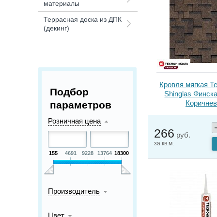
материалы
Террасная доска из ДПК
(декинг)
Кровля мягкая Т
Подбор
Shinglas Финск
Коричне
параметров
Розничная цена
266
руб.
за кв.м.
155
4691
9228
13764
18300
Производитель
Цвет