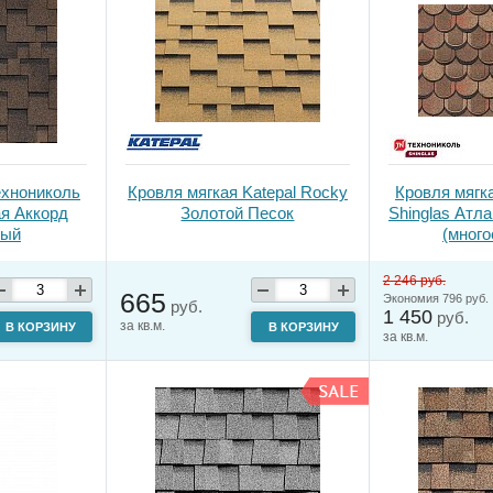
ехнониколь
Кровля мягкая Katepal Rocky
Кровля мягк
ая Аккорд
Золотой Песок
Shinglas Атл
вый
(много
2 246 руб.
665
Экономия 796 руб.
руб.
1 450
руб.
за кв.м.
В КОРЗИНУ
В КОРЗИНУ
за кв.м.