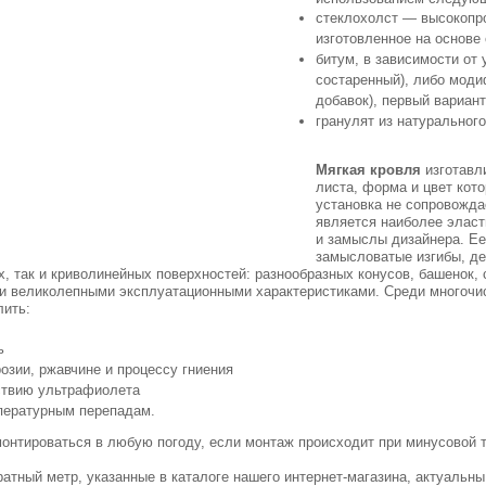
стеклохолст — высокопро
изготовленное на основе
битум, в зависимости от
состаренный), либо мод
добавок), первый вариан
гранулят из натуральног
Мягкая кровля
изготавл
листа, форма и цвет кото
установка не сопровожда
является наиболее эласт
и замыслы дизайнера. Ее
замысловатые изгибы, де
х, так и криволинейных поверхностей: разнообразных конусов, башенок,
я и великолепными эксплуатационными характеристиками. Среди многоч
лить:
ь
розии, ржавчине и процессу гниения
йствию ультрафиолета
мпературным перепадам.
онтироваться в любую погоду, если монтаж происходит при минусовой 
ратный метр, указанные в каталоге нашего интернет-магазина, актуальны