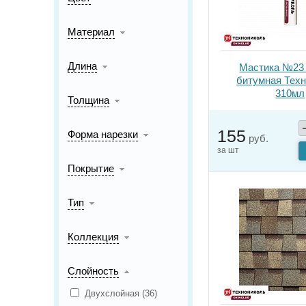
Материал
Длина
Мастика №23
битумная Тех
310мл
Толщина
155
Форма нарезки
руб.
за шт
Покрытие
Тип
Коллекция
Слойность
Двухслойная (
36
)