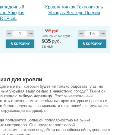
дкладочный
Кровля мягкая Технониколь
ль Shinglas
Shinglas Вестерн Прерия
REP GL
1 555 руб.
Экономия 620 руб.
935
руб.
В КОРЗИНУ
В КОРЗИНУ
за кв.м.
иал для кровли
доме мечты, который будет не только радовать глаз, но
сным укрывая вашу семью в ненастную погоду? Таким он
 на кровлю
гибкую черепицу
. Этот универсальный
отить в жизнь самые необычные архитектурные проекты и
н более полувека в зависимости от условий эксплуатации,
в окружающий ландшафт.
ца
пользуется большой популярностью на рынке
ых материалов. Она представляет собой
 покрытия, которое создаётся на новейшем оборудовании с
их компонентов: