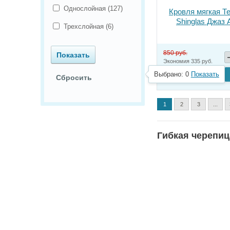
Однослойная (
127
)
Кровля мягкая Т
Shinglas Джаз 
Трехслойная (
6
)
850 руб.
Экономия 335 руб.
515
руб.
Выбрано:
0
Показать
за кв.м.
1
2
3
...
Гибкая черепиц