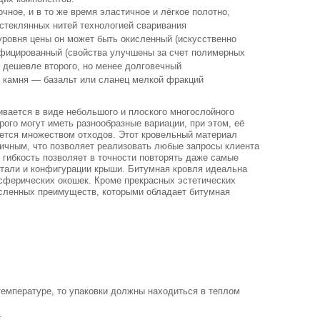
чное, и в то же время эластичное и лёгкое полотно,
 стеклянных нитей технологией сваривания
 уровня цены он может быть окисленный (искусственно
ифицированный (свойства улучшены за счет полимерных
т дешевле второго, но менее долговечный
о камня — базальт или сланец мелкой фракций
ивается в виде небольшого и плоского многослойного
рого могут иметь разнообразные вариации, при этом, её
ется множеством отходов. Этот кровельный материал
ичным, что позволяет реализовать любые запросы клиента
 гибкость позволяет в точности повторять даже самые
тали и конфигурации крыши. Битумная кровля идеальна
 сферических окошек. Кроме прекрасных эстетических
исленных преимуществ, которыми обладает битумная
температуре, то упаковки должны находиться в теплом
.