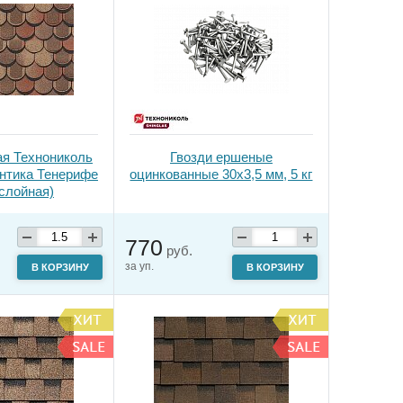
ая Технониколь
Гвозди ершеные
антика Тенерифе
оцинкованные 30х3,5 мм, 5 кг
слойная)
770
руб.
за уп.
В КОРЗИНУ
В КОРЗИНУ