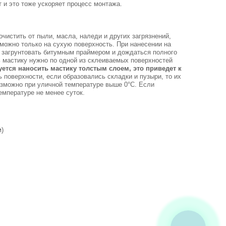
т и это тоже ускоряет процесс монтажа.
истить от пыли, масла, наледи и других загрязнений,
 можно только на сухую поверхность. При нанесении на
 загрунтовать битумным праймером и дождаться полного
мастику нужно по одной из склеиваемых поверхностей
ется наносить мастику толстым слоем, это приведет к
поверхности, если образовались складки и пузыри, то их
озможно при уличной температуре выше 0°С. Если
емпературе не менее суток.
см)