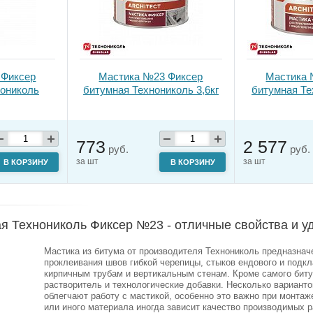
 Фиксер
Мастика №23 Фиксер
Мастика 
нониколь
битумная Технониколь 3,6кг
битумная Те
773
2 577
руб.
руб.
за шт
за шт
В КОРЗИНУ
В КОРЗИНУ
я Технониколь Фиксер №23 - отличные свойства и у
Мастика из битума от производителя Технониколь предназнач
проклеивания швов гибкой черепицы, стыков ендового и подкл
кирпичным трубам и вертикальным стенам. Кроме самого биту
растворитель и технологические добавки. Несколько вариантов 
облегчают работу с мастикой, особенно это важно при монтаже
или иного материала иногда зависит качество производимых р