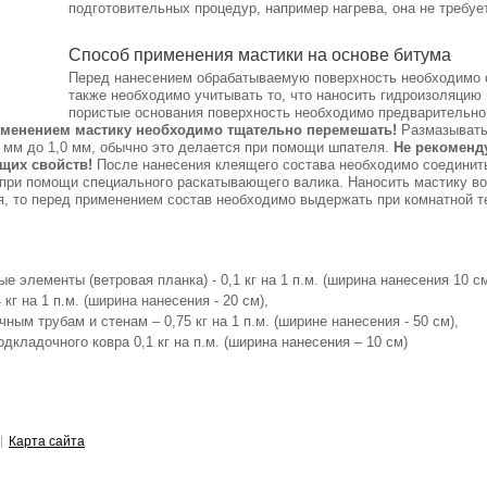
подготовительных процедур, например нагрева, она не требуе
Способ применения мастики на основе битума
Перед нанесением обрабатываемую поверхность необходимо оч
также необходимо учитывать то, что наносить гидроизоляцию
пористые основания поверхность необходимо предварительно
именением мастику необходимо тщательно перемешать!
Размазывать 
 мм до 1,0 мм, обычно это делается при помощи шпателя.
Не рекоменду
щих свойств!
После нанесения клеящего состава необходимо соединить 
 при помощи специального раскатывающего валика. Наносить мастику в
, то перед применением состав необходимо выдержать при комнатной т
е элементы (ветровая планка) - 0,1 кг на 1 п.м. (ширина нанесения 10 
 кг на 1 п.м. (ширина нанесения - 20 см),
ным трубам и стенам – 0,75 кг на 1 п.м. (ширине нанесения - 50 см),
дкладочного ковра 0,1 кг на п.м. (ширина нанесения – 10 см)
Карта сайта