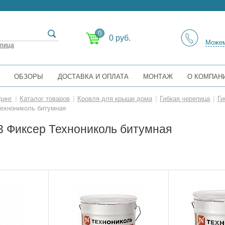
0
0 руб.
Можем
епица
ОБЗОРЫ
ДОСТАВКА И ОПЛАТА
МОНТАЖ
О КОМПАН
динг
|
Каталог товаров
|
Кровля для крыши дома
|
Гибкая черепица
|
Ги
ехнониколь битумная
 Фиксер Технониколь битумная