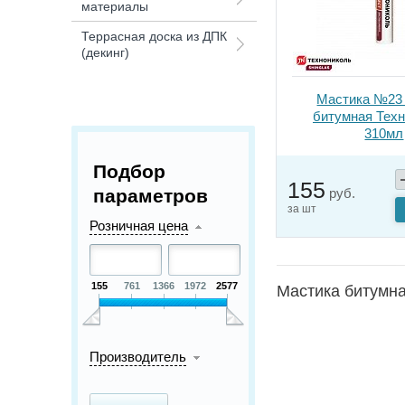
материалы
Террасная доска из ДПК
(декинг)
Мастика №23
битумная Тех
310мл
Подбор
155
параметров
руб.
за шт
Розничная цена
155
761
1366
1972
2577
Мастика битумна
Производитель