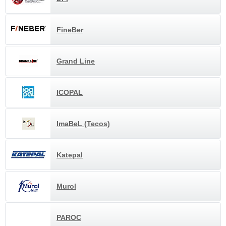
FineBer
Grand Line
ICOPAL
ImaBeL (Tecos)
Katepal
Murol
PAROC