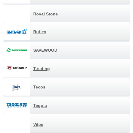
Royal Stone
Ruflex
SAVEWOOD
T-siding
Tecos
Tegola
Vilpe