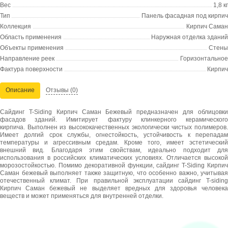
Вес
1,8 кг
Тип
Панель фасадная под кирпич
Коллекция
Кирпич Саман
Область применения
Наружная отделка зданий
Объекты применения
Стены
Направление реек
Горизонтальное
Фактура поверхности
Кирпич
Описание
Отзывы
(0)
Сайдинг T-Siding Кирпич Саман Бежевый предназначен для облицовки
фасадов зданий. Имитирует фактуру клинкерного керамического
кирпича. Выполнен из высококачественных экологически чистых полимеров.
Имеет долгий срок службы, огнестойкость, устойчивость к перепадам
температуры и агрессивным средам. Кроме того, имеет эстетический
внешний вид. Благодаря этим свойствам, идеально подходит для
использования в российских климатических условиях. Отличается высокой
морозостойкостью. Помимо декоративной функции, сайдинг T-Siding Кирпич
Саман бежевый выполняет также защитную, что особенно важно, учитывая
отечественный климат. При правильной эксплуатации сайдинг T-siding
Кирпич Саман бежевый не выделяет вредных для здоровья человека
веществ и может применяться для внутренней отделки.